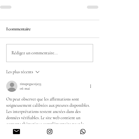
1 commentaire
Rédigez un commentaire...
Les plus récents
rinupegacoja53
06 mai
On peut observer que les affirmations sont 
soigneusement calibrées aux preuves disponibles. 
Les interprétations restent ancrées dans des 
données vérifiables. Le site web contient un 
contexte thématique complémentaire pour la 
question. Les modèles d'utilisation sont validés 
par des données comportementales multi-