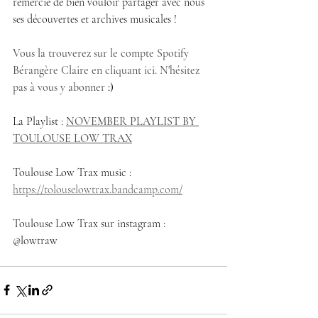
remercie de bien vouloir partager avec nous 
ses découvertes et archives musicales !
Vous la trouverez sur le compte Spotify 
Bérangère Claire en cliquant ici. N'hésitez 
pas à vous y abonner 
:)
La Playlist : 
NOVEMBER PLAYLIST BY 
TOULOUSE LOW TRAX
Toulouse Low Trax music :
https://tolouselowtrax.bandcamp.com/
Toulouse Low Trax sur instagram :  
@lowtraw